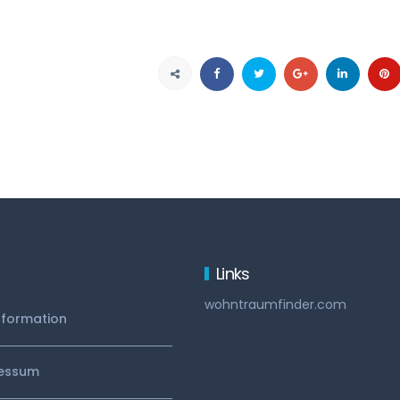
Links
wohntraumfinder.com
nformation
essum