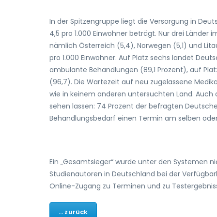
In der Spitzengruppe liegt die Versorgung in Deuts
4,5 pro 1.000 Einwohner beträgt. Nur drei Lände
nämlich Österreich (5,4), Norwegen (5,1) und Litau
pro 1.000 Einwohner. Auf Platz sechs landet Deu
ambulante Behandlungen (89,1 Prozent), auf Platz
(96,7). Die Wartezeit auf neu zugelassene Medik
wie in keinem anderen untersuchten Land. Auch d
sehen lassen: 74 Prozent der befragten Deutsche
Behandlungsbedarf einen Termin am selben ode
Ein „Gesamtsieger“ wurde unter den Systemen ni
Studienautoren in Deutschland bei der Verfügba
Online-Zugang zu Terminen und zu Testergebni
... zurück