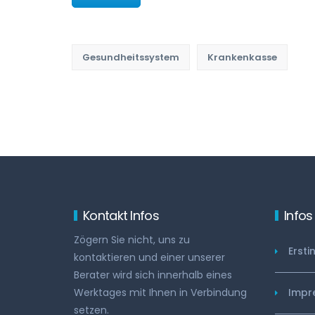
Gesundheitssystem
Krankenkasse
Kontakt Infos
Infos
Zögern Sie nicht, uns zu
Ersti
kontaktieren und einer unserer
Berater wird sich innerhalb eines
Werktages mit Ihnen in Verbindung
Impr
setzen.