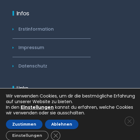
Infos
Erstinformation
Impressum
Datenschutz
Links
Wir verwenden Cookies, um dir die bestmögliche Erfahrung
wohntraumfinder.com
auf unserer Website zu bieten.
In den
kannst du erfahren, welche Cookies
Einstellungen
wir verwenden oder sie ausschalten.
GDP
© Copyright 2021 Finzanzberatung Frank Friedrich
Zustimmen
Ablehnen
GDPR COOKIE-BANNER SCHLIESSEN
Einstellungen